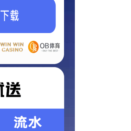
器在高精度农业自动驾驶制导方面的应用是一个比较典型的案
加速度传感器可以帮助获得准确的GPS天线姿态，从而提升农业