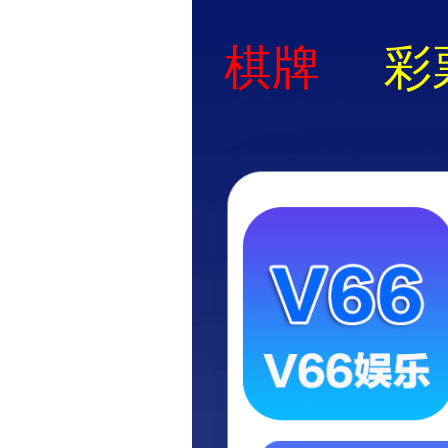
欢迎来到8868体育官网官网！
sydz0755@126.com
0755-82702290
EN
EN
首页
关于我们
产品应用
产品展示
解决方案
资源下载
新闻资讯
公司新闻
行业新闻
联系我们