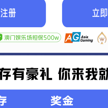
现代化农业方面，也提出多个解决方案，其中TDK加速度传感
的GPS数据意味着GPS天线姿态必须定位非常准确。而TDK的