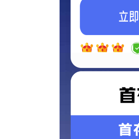
新闻资讯
新闻资讯
·
应用指南
· / 2024-03-04
TDK加速度传感器在高精度农业自动驾驶制导方面的应用
TDK公司一直以来致力于提高社会生产效率，降低生产成本，
例。
使用GPS可以提高农业自动化的精度，从而大大提高产能。精确
自动化精度。
相关新闻
电容器为空间受限的应用提供解决方案
TDK发布新扬声器具有更宽动态范围
TDK无线模块在照明路灯中的应用
LBEE5ZZ1PJ-164在无线监控中的解决方案
TDK温度传感器在无人超市中的应用
TDK电子元件在智能音箱中的解决方案